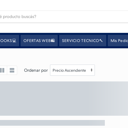
OOKS💻
OFERTAS WEB🛍️
SERVICIO TECNICO🔨
Mis Pedi
Ordenar por