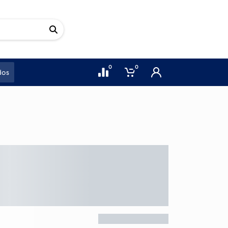
0
0
dos