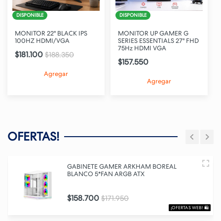
DISPONIBLE
DISPONIBLE
MONITOR 22" BLACK IPS
MONITOR UP GAMER G
100HZ HDMI/VGA
SERIES ESSENTIALS 27" FHD
75Hz HDMI VGA
$181.100
$188.350
$157.550
Agregar
Agregar
OFERTAS!
GABINETE GAMER ARKHAM BOREAL
BLANCO 5*FAN ARGB ATX
$158.700
$171.950
¡OFERTAS WEB! 🛍️