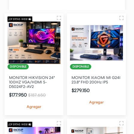
¡OFERTAS WEB! 🛍️
DISPONIBLE
DISPONIBLE
MONITOR HIKVISION 24"
MONITOR XIAOMI MI G24I
100HZ VGA/HDMI S-
23.8" FHD 200Hz IPS
D5024F2-AV2
$279.150
$177.950
$187.650
Agregar
Agregar
¡OFERTAS WEB! 🛍️