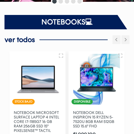
NOTEBOOKS💻
ver todos
STOCK BAJO
DISPONIBLE
NOTEBOOK MICROSOFT
NOTEBOOK DELL
1
SURFACE LAPTOP 4 INTEL
INSPIRON 15 RYZEN 5-
CORE I7-1185G7 16 GB
7520U 8GB RAM 512GB
RAM 256GB SSD 15"
SSD 15.6" FHD
PIXELSENSE™ TACTIL