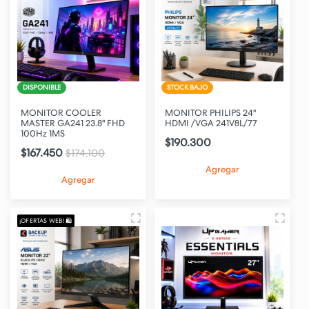
DISPONIBLE
STOCK BAJO
MONITOR COOLER
MONITOR PHILIPS 24"
MASTER GA241 23.8" FHD
HDMI /VGA 241V8L/77
100Hz 1MS
$190.300
$167.450
$174.100
Agregar
Agregar
¡OFERTAS WEB! 🛍️