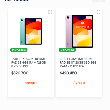
C
DISPONIBLE
DISPONIBLE
O
TABLET XIAOMI REDMI
TABLET XIAOMI REDMI
"
PAD SE 4GB RAM 128GB
PAD SE 11" 128GB SSD 8GB
8.7" - VERDE
RAM - PURPURA
$320.700
$420.450
Agregar
Agregar