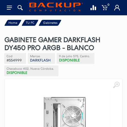
0
Home
TU PC
Gabinetes
GABINETE GAMER DARKFLASH
DY450 PRO ARGB - BLANCO
Cod
Marcas
9 de julio 575, Centro.
#554999
DARKFLASH
DISPONIBLE
Chacabuco 402, Nueva Córdoba.
DISPONIBLE