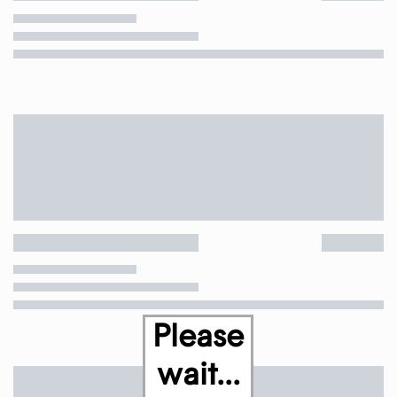
Please
wait...