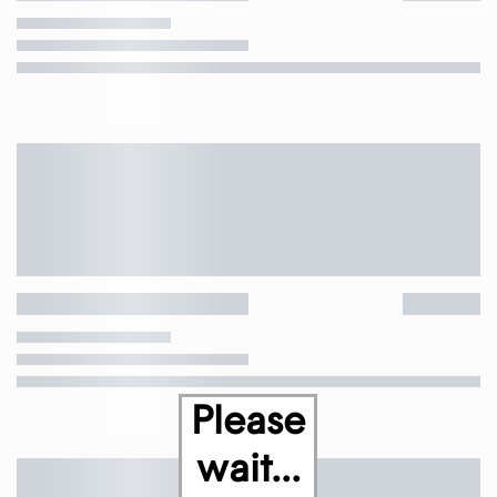
Please
wait...