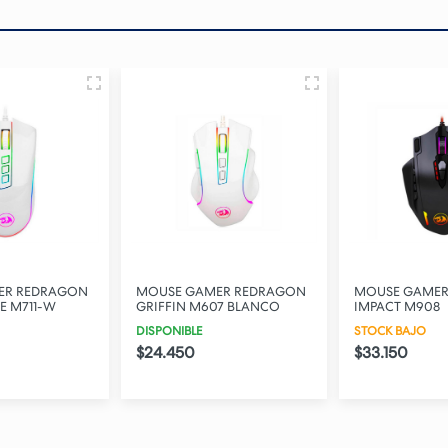
ER REDRAGON
MOUSE GAMER REDRAGON
MOUSE GAMER
07 BLANCO
IMPACT M908
KING 4K PRO 
M916W-PRO-4
STOCK BAJO
STOCK BAJO
$33.150
$90.850