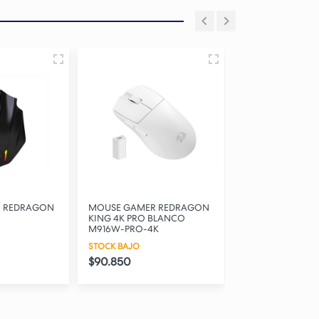
 REDRAGON
MOUSE REDRAGON STAR
MOUSE NISUTA 
BLANCO
PRO M917GB-PRO
STOCK BAJO
K
DISPONIBLE
$29.850
$52.650