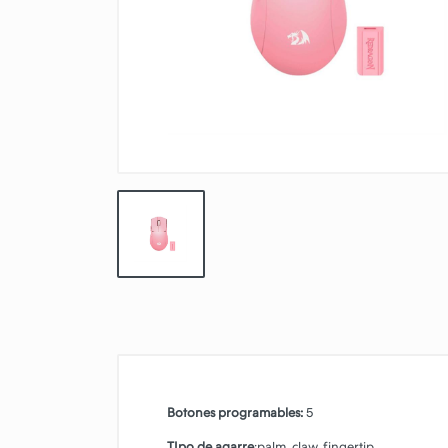
ACCESORIOS
TABLETAS
Botones programables:
5
TIpo de agarre
:palm, claw, fingertip