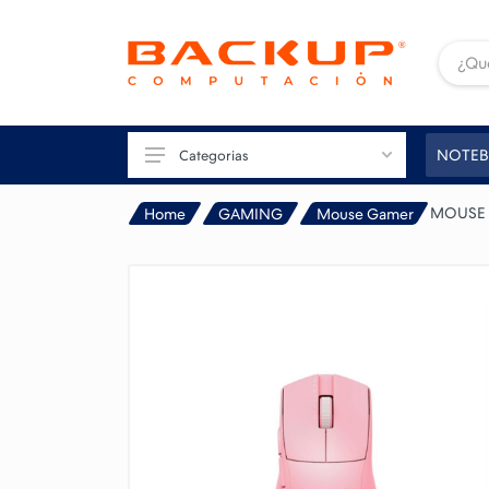
NOTEB
Categorias
MOUSE 
Home
GAMING
Mouse Gamer
TU PC
GAMING
CONECTIVIDAD
IMAGEN
IMPRESIÓN
PERIFÉRICOS