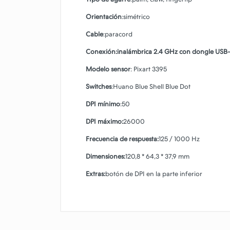
Orientación
:simétrico
Cable
:paracord
Conexión:
inalámbrica 2.4 GHz con dongle US
Modelo sensor
: Pixart 3395
Switches
:Huano Blue Shell Blue Dot
DPI mínimo
:50
DPI máximo:
26000
Frecuencia de respuesta:
125 / 1000 Hz
Dimensiones:
120,8 * 64,3 * 37,9 mm
Extras:
botón de DPI en la parte inferior