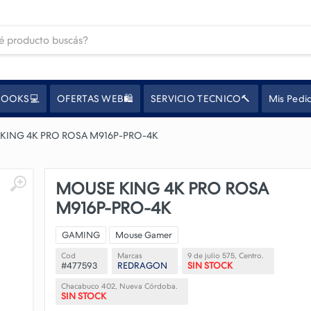
OOKS💻
OFERTAS WEB🛍️
SERVICIO TECNICO🔨
Mis Pedi
KING 4K PRO ROSA M916P-PRO-4K
MOUSE KING 4K PRO ROSA
M916P-PRO-4K
GAMING
Mouse Gamer
Cod
Marcas
9 de julio 575, Centro.
#477593
REDRAGON
SIN STOCK
Chacabuco 402, Nueva Córdoba.
SIN STOCK