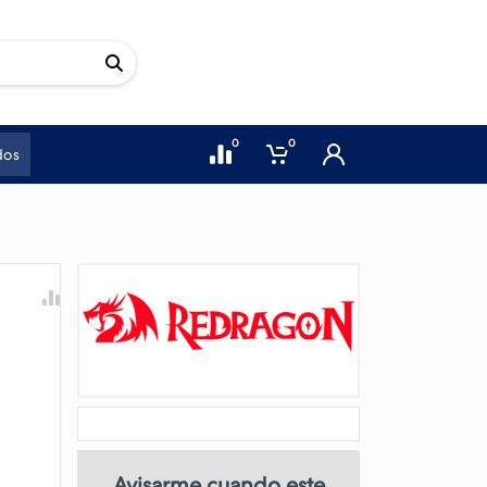
0
0
dos
Avisarme cuando este