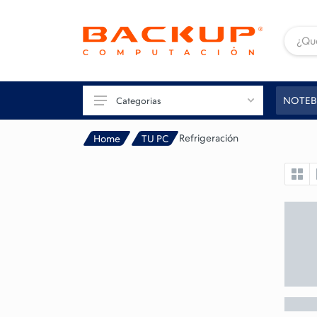
NOTEB
Categorias
Refrigeración
Home
TU PC
TU PC
GAMING
CONECTIVIDAD
IMAGEN
IMPRESIÓN
PERIFÉRICOS