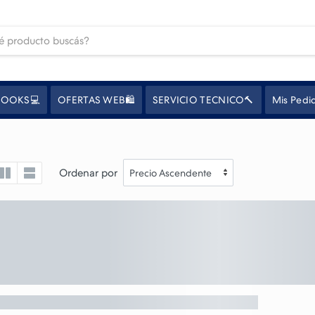
OOKS💻
OFERTAS WEB🛍️
SERVICIO TECNICO🔨
Mis Pedi
Ordenar por