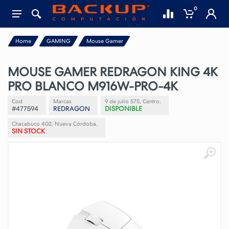
0
Home
GAMING
Mouse Gamer
MOUSE GAMER REDRAGON KING 4K
PRO BLANCO M916W-PRO-4K
Cod
Marcas
9 de julio 575, Centro.
#477594
REDRAGON
DISPONIBLE
Chacabuco 402, Nueva Córdoba.
SIN STOCK