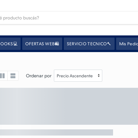
OOKS💻
OFERTAS WEB🛍️
SERVICIO TECNICO🔨
Mis Pedi
Ordenar por