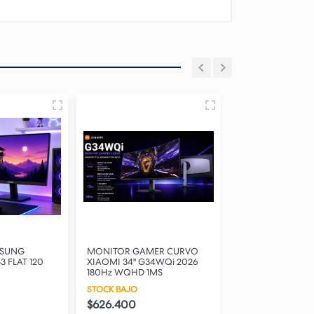
MSUNG
MONITOR GAMER CURVO
MONITOR GAMER 
3 FLAT 120
XIAOMI 34" G34WQi 2026
QUAD HD 180Hz I
180Hz WQHD 1MS
2026
STOCK BAJO
STOCK BAJO
$626.400
$456.850