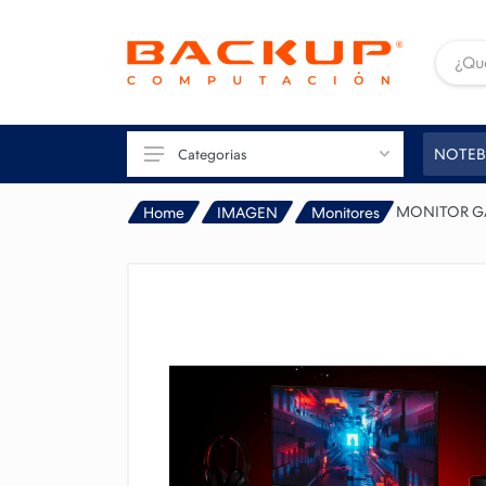
NOTEB
Categorias
MONITOR GA
Home
IMAGEN
Monitores
TU PC
GAMING
CONECTIVIDAD
IMAGEN
IMPRESIÓN
PERIFÉRICOS