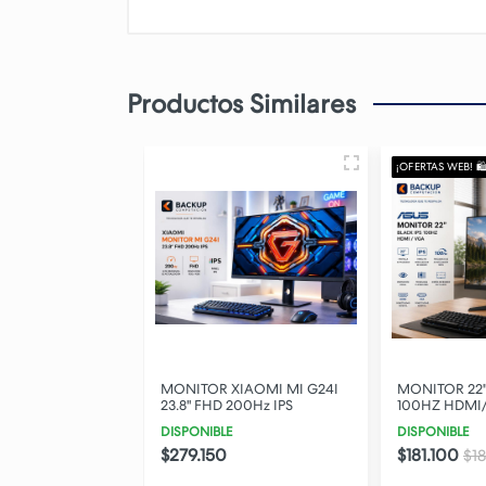
Productos Similares
¡OFERTAS WEB! 🛍️
HILIPS 24" HDMI
MONITOR XIAOMI MI G24I
MONITOR 22"
L/77
23.8" FHD 200Hz IPS
100HZ HDMI
O
DISPONIBLE
DISPONIBLE
$279.150
$181.100
$1