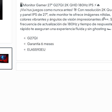
🖥️ Monitor Gamer 27" G27QI 2K QHD 180Hz IPS ⚡🔥
¡Viví tus juegos como nunca antes! 🎯 Con resolución 2K Q
y panel IPS de 27", este monitor te ofrece imágenes nítidas,
colores vibrantes y ángulos de visión impresionantes 🌈👀. 
frecuencia de actualización de 180Hz y tiempo de respuesta 
G27QI
Garantia 6 meses
ELA5593EU