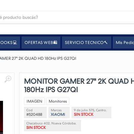
OOKS💻
OFERTAS WEB🛍️
SERVICIO TECNICO🔨
Mis Pedi
MER 27" 2K QUAD HD 180Hz IPS G27QI
MONITOR GAMER 27" 2K QUAD 
180Hz IPS G27QI
IMAGEN
Monitores
Cod
Marcas
9 de julio 575, Centro.
#520488
XIAOMI
SIN STOCK
Chacabuco 402, Nueva Córdoba.
SIN STOCK