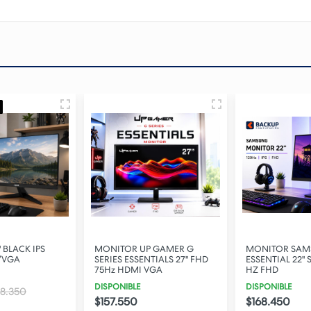
 BLACK IPS
MONITOR UP GAMER G
MONITOR SA
/VGA
SERIES ESSENTIALS 27" FHD
ESSENTIAL 22" S
75Hz HDMI VGA
HZ FHD
DISPONIBLE
DISPONIBLE
88.350
$157.550
$168.450