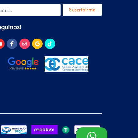
ail
Suscribirme
eguinos!