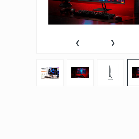
ACCESORIOS
TABLETAS
‹
›