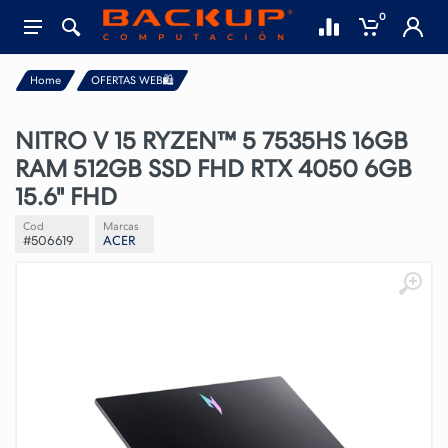
0
Home
OFERTAS WEB🛍️
NITRO V 15 RYZEN™ 5 7535HS 16GB
RAM 512GB SSD FHD RTX 4050 6GB
15.6" FHD
Cod
Marcas
#506619
ACER