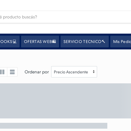
OOKS💻
OFERTAS WEB🛍️
SERVICIO TECNICO🔨
Mis Pedi
Ordenar por