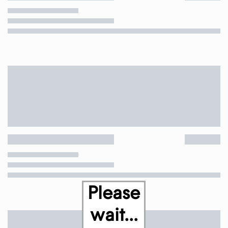
Please
wait...