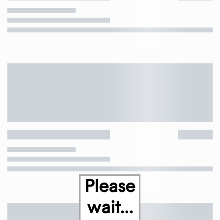
Please
wait...