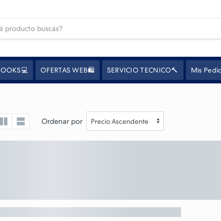
OOKS💻
OFERTAS WEB🛍️
SERVICIO TECNICO🔨
Mis Pedi
Ordenar por