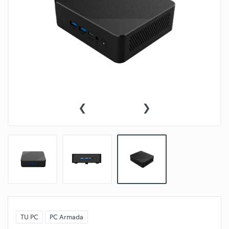
‹
›
TU PC
PC Armada