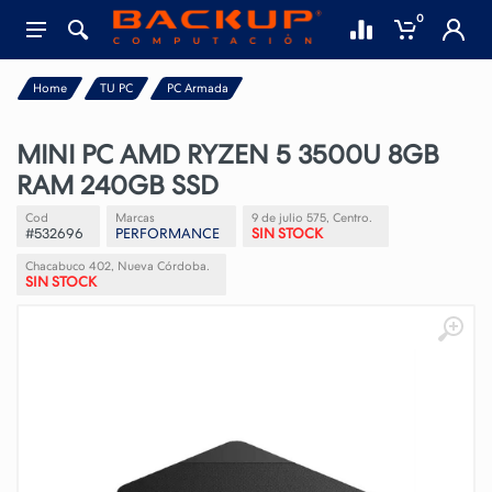
0
Home
TU PC
PC Armada
MINI PC AMD RYZEN 5 3500U 8GB
RAM 240GB SSD
Cod
Marcas
9 de julio 575, Centro.
#532696
PERFORMANCE
SIN STOCK
Chacabuco 402, Nueva Córdoba.
SIN STOCK