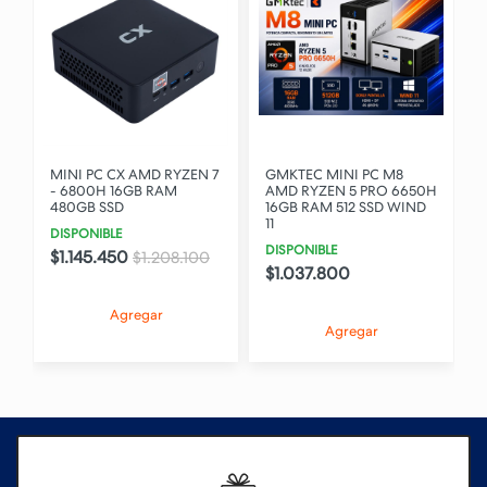
0
MINI PC CX AMD RYZEN 7
GMKTEC MINI PC M8
- 6800H 16GB RAM
AMD RYZEN 5 PRO 6650H
480GB SSD
16GB RAM 512 SSD WIND
11
DISPONIBLE
0
DISPONIBLE
$1.145.450
$1.208.100
$1.037.800
Agregar
Agregar