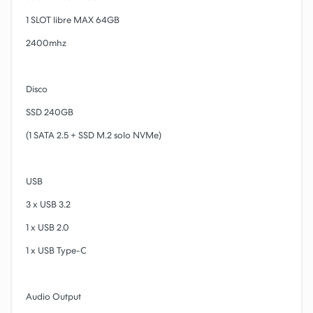
1 SLOT libre MAX 64GB
2400mhz
Disco
SSD 240GB
(1 SATA 2.5 + SSD M.2 solo NVMe)
USB
3 x USB 3.2
1 x USB 2.0
1 x USB Type-C
Audio Output