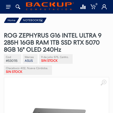
0
Home
NOTEBOOKS💻
ROG ZEPHYRUS G16 INTEL ULTRA 9
285H 16GB RAM 1TB SSD RTX 5070
8GB 16" OLED 240Hz
Cod
Marcas
9 de julio 575, Centro.
#530115
ASUS
SIN STOCK
Chacabuco 402, Nueva Córdoba.
SIN STOCK