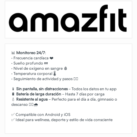
📊
Monitoreo 24/7
:
• Frecuencia cardíaca ❤️
• Sueño profundo 💤
• Nivel de oxígeno en sangre 🩸
• Temperatura corporal 🌡️
• Seguimiento de actividad y pasos 🏃‍♂️
📱
Sin pantalla, sin distracciones
– Todos los datos en tu app
🔋
Batería de larga duración
– Hasta 7 días por carga
💧
Resistente al agua
– Perfecto para el día a día, gimnasio o
descanso 🏋️‍♀️🌧️
✅ Compatible con Android y iOS
✅ Ideal para wellness, deporte y estilo de vida consciente