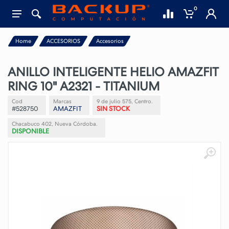
0
Home
ACCESORIOS
Accesorios
ANILLO INTELIGENTE HELIO AMAZFIT
RING 10" A2321 - TITANIUM
Cod
Marcas
9 de julio 575, Centro.
#528750
AMAZFIT
SIN STOCK
Chacabuco 402, Nueva Córdoba.
DISPONIBLE