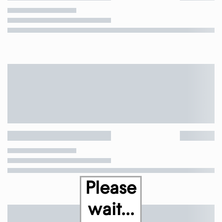
Please
wait...