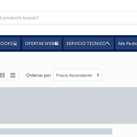
OOKS💻
OFERTAS WEB🛍️
SERVICIO TECNICO🔨
Mis Pedi
Ordenar por