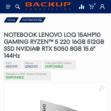
0
Home
NOTEBOOKS💻
NOTEBOOK LENOVO LOQ 15AHP10
GAMING RYZEN™ 5 220 16GB 512GB
SSD NVIDIA® RTX 5050 8GB 15.6"
144Hz
Cod
Marcas
9 de julio 575, Centro.
#557419
LENOVO
DISPONIBLE
Chacabuco 402, Nueva Córdoba.
DISPONIBLE