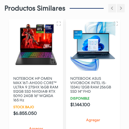
Productos Similares
NOTEBOOK HP OMEN
NOTEBOOK ASUS
MAX 16T-AH000 CORE™
VIVOBOOK INTEL I5-
ULTRA 9 275HX 16GB RAM
1334U 12GB RAM 256GB
512GB SSD NVIDIA® RTX
SSD 14" FHD
5090 24GB 16" WQXGA
DISPONIBLE
165 Hz
$1.144.100
STOCK BAJO
$6.855.050
Agregar
Agregar