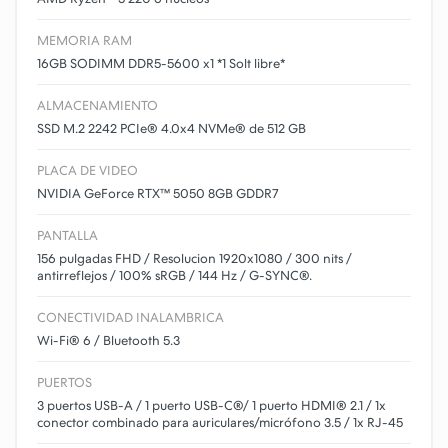
MEMORIA RAM
16GB SODIMM DDR5-5600 x1 *1 Solt libre*
ALMACENAMIENTO
SSD M.2 2242 PCIe® 4.0x4 NVMe® de 512 GB
PLACA DE VIDEO
NVIDIA GeForce RTX™ 5050 8GB GDDR7
PANTALLA
156 pulgadas FHD / Resolucion 1920x1080 / 300 nits /
antirreflejos / 100% sRGB / 144 Hz / G-SYNC®.
CONECTIVIDAD INALAMBRICA
Wi-Fi® 6 / Bluetooth 5.3
PUERTOS
3 puertos USB-A / 1 puerto USB-C®/ 1 puerto HDMI® 2.1 / 1x
conector combinado para auriculares/micrófono 3.5 / 1x RJ-45