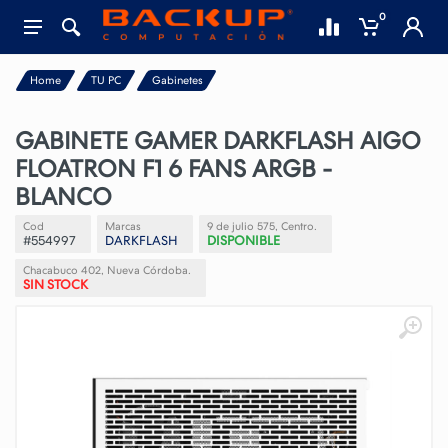
0
Home
TU PC
Gabinetes
GABINETE GAMER DARKFLASH AIGO
FLOATRON F1 6 FANS ARGB -
BLANCO
Cod
Marcas
9 de julio 575, Centro.
#554997
DARKFLASH
DISPONIBLE
Chacabuco 402, Nueva Córdoba.
SIN STOCK