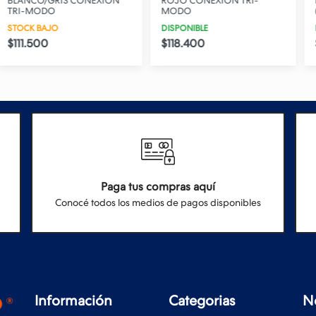
S CONEXION
ROJO CONEXION TRI-
ROJO USB-C
MODO
(DESMONTABLE
DISPONIBLE
DISPONIBLE
$118.400
$101.550
Paga tus compras aquí
Conocé todos los medios de pagos disponibles
Información
Categorias
N