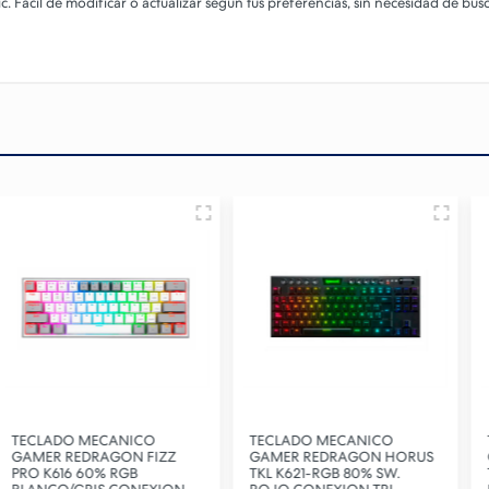
lic. Fácil de modificar o actualizar según tus preferencias, sin necesidad de bus
ECANICO
TECLADO MECANICO
TECLADO MEC
AGON FIZZ
GAMER REDRAGON HORUS
GAMER REDRA
% RGB
TKL K621-RGB 80% SW.
TKL K622-RGB 