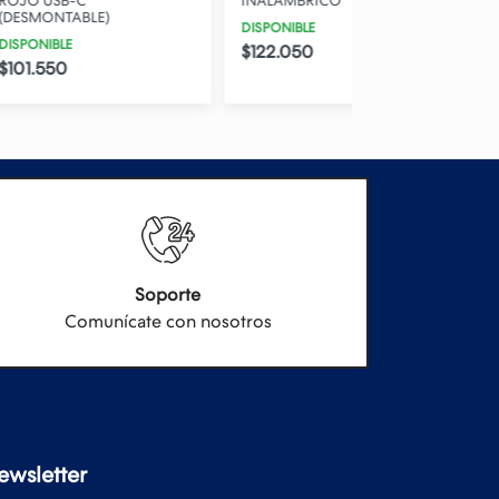
INALAMBRICO
SWITCH RED C/ C
)
TIPO-A)
DISPONIBLE
STOCK BAJO
$122.050
$65.450
Soporte
Comunícate con nosotros
ewsletter