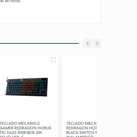
car en foros.
ANICO
TECLADO MECANICO
TECLADO MECA
GON HORUS
REDRAGON HORUS K618
GAMER REDRAG
80% SW.
BLACK SWITCH RED RGB
KUMARA K552 8