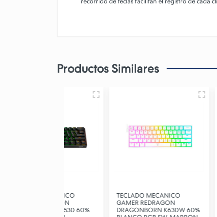
recorrido de teclas facilitan el registro de cada c
Productos Similares
MECANICO
TECLADO MECANICO
TECLADO M
DRAGON
GAMER REDRAGON
GAMER REDR
PRO K530 60%
DRAGONBORN K630W 60%
PRO K616 60