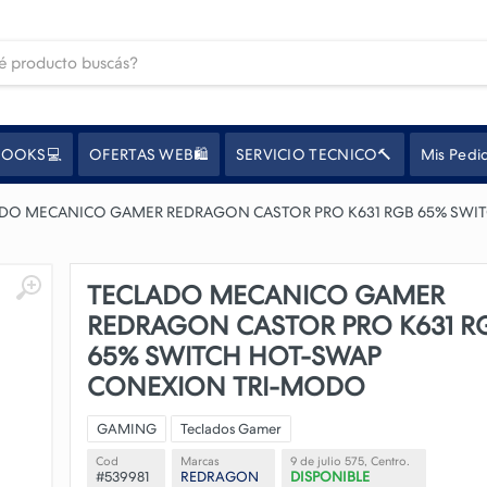
OOKS💻
OFERTAS WEB🛍️
SERVICIO TECNICO🔨
Mis Pedi
DO MECANICO GAMER REDRAGON CASTOR PRO K631 RGB 65% SWI
TECLADO MECANICO GAMER
REDRAGON CASTOR PRO K631 R
65% SWITCH HOT-SWAP
CONEXION TRI-MODO
GAMING
Teclados Gamer
Cod
Marcas
9 de julio 575, Centro.
#539981
REDRAGON
DISPONIBLE