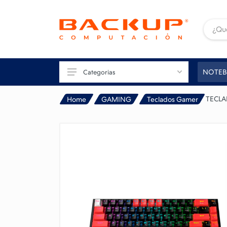
NOTEB
Categorias
TECLA
Home
GAMING
Teclados Gamer
TU PC
GAMING
CONECTIVIDAD
IMAGEN
IMPRESIÓN
PERIFÉRICOS