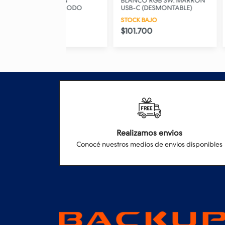
MARRON
BLANCO RGB SW. MARRON
BLANCO/GRI
 TRI-MODO
USB-C (DESMONTABLE)
TRI-MODO
STOCK BAJO
STOCK BAJO
$101.700
$111.500
Realizamos envios
Conocé nuestros medios de envios disponibles