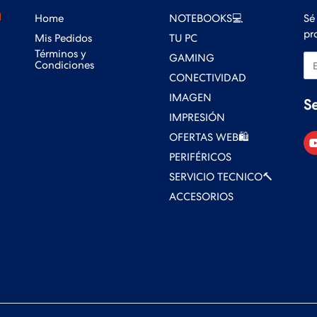
Home
NOTEBOOKS💻
Sé
pr
Mis Pedidos
TU PC
Términos y
GAMING
Em
Condiciones
CONECTIVIDAD
IMAGEN
S
IMPRESIÓN
OFERTAS WEB🛍️
PERIFÉRICOS
SERVICIO TECNICO🔨
ACCESORIOS