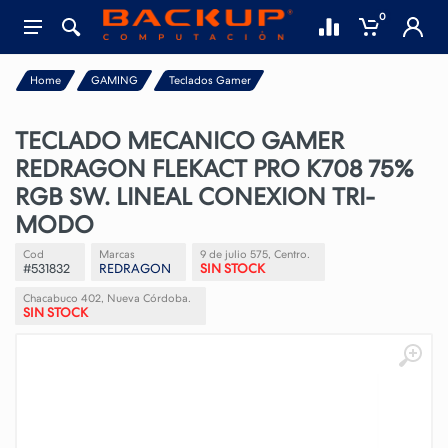
0
Home
GAMING
Teclados Gamer
TECLADO MECANICO GAMER
REDRAGON FLEKACT PRO K708 75%
RGB SW. LINEAL CONEXION TRI-
MODO
Cod
Marcas
9 de julio 575, Centro.
#531832
REDRAGON
SIN STOCK
Chacabuco 402, Nueva Córdoba.
SIN STOCK