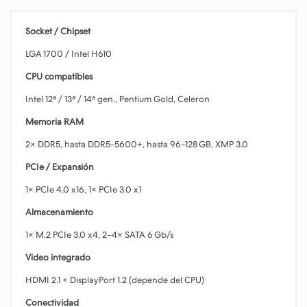
Socket / Chipset
LGA 1700 / Intel H610
CPU compatibles
Intel 12ª / 13ª / 14ª gen., Pentium Gold, Celeron
Memoria RAM
2× DDR5, hasta DDR5‑5600+, hasta 96–128 GB, XMP 3.0
PCIe / Expansión
1× PCIe 4.0 x16, 1× PCIe 3.0 x1
Almacenamiento
1× M.2 PCIe 3.0 x4, 2–4× SATA 6 Gb/s
Video integrado
HDMI 2.1 + DisplayPort 1.2 (depende del CPU)
Conectividad