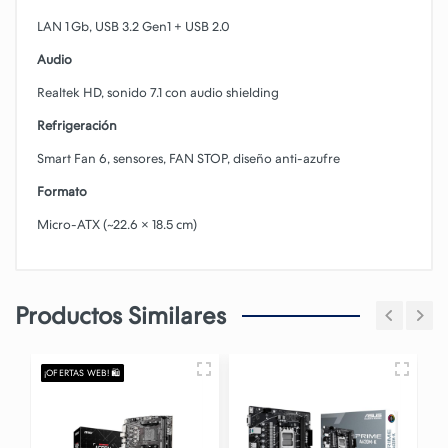
LAN 1 Gb, USB 3.2 Gen1 + USB 2.0
Audio
Realtek HD, sonido 7.1 con audio shielding
Refrigeración
Smart Fan 6, sensores, FAN STOP, diseño anti‑azufre
Formato
Micro‑ATX (~22.6 × 18.5 cm)
Productos Similares
¡OFERTAS WEB! 🛍️
¡