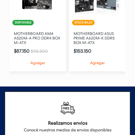
DISPONIBLE
STOCK BAJO
MOTHERBOARD AM4
MOTHERBOARD ASUS
K
A520M-A PRO DDR4 BOX
PRIME A620M-K DDR5
M-ATX
BOX M-ATX
$87.150
$153.150
$98.500
Agregar
Agregar
Realizamos envios
Conocé nuestros medios de envios disponibles