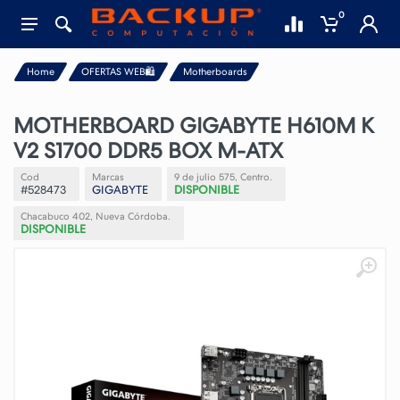
0
Home
OFERTAS WEB🛍️
Motherboards
MOTHERBOARD GIGABYTE H610M K
V2 S1700 DDR5 BOX M-ATX
Cod
Marcas
9 de julio 575, Centro.
#528473
GIGABYTE
DISPONIBLE
Chacabuco 402, Nueva Córdoba.
DISPONIBLE