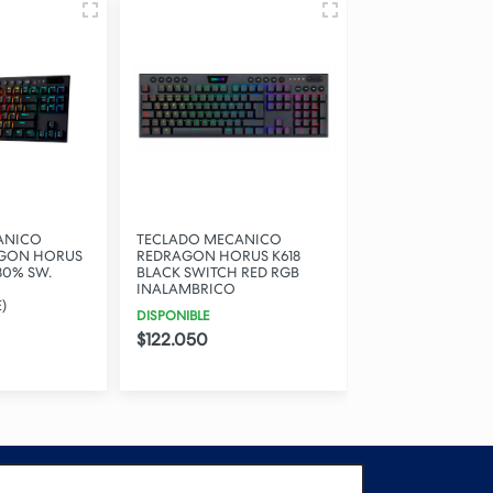
ANICO
TECLADO MECANICO
TECLADO MECA
GON HORUS
REDRAGON HORUS K618
GAMER REDRAG
80% SW.
BLACK SWITCH RED RGB
KUMARA K552 8
INALAMBRICO
SWITCH RED C/ C
)
TIPO-A)
DISPONIBLE
STOCK BAJO
$122.050
$65.450