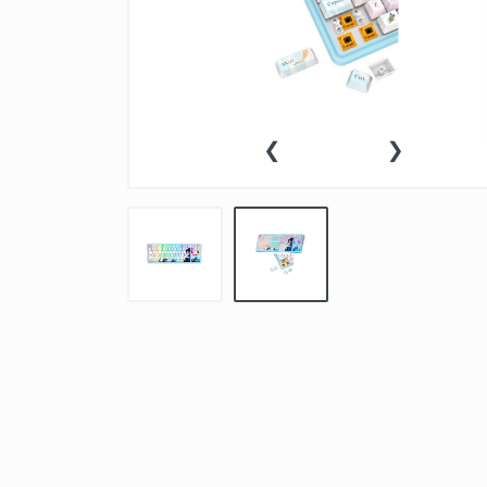
ACCESORIOS
TABLETAS
‹
›