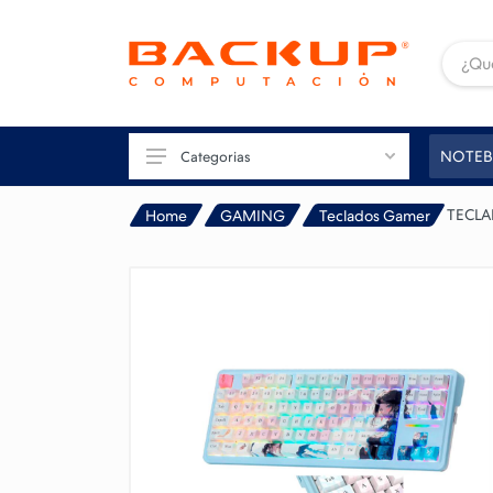
NOTEB
Categorias
TECLA
Home
GAMING
Teclados Gamer
TU PC
GAMING
CONECTIVIDAD
IMAGEN
IMPRESIÓN
PERIFÉRICOS