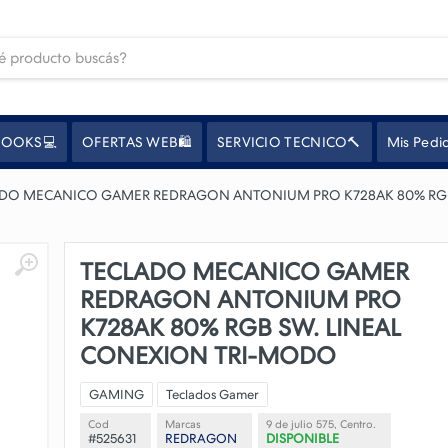
OOKS💻
OFERTAS WEB🛍️
SERVICIO TECNICO🔨
Mis Pedi
DO MECANICO GAMER REDRAGON ANTONIUM PRO K728AK 80% RGB
TECLADO MECANICO GAMER
REDRAGON ANTONIUM PRO
K728AK 80% RGB SW. LINEAL
CONEXION TRI-MODO
GAMING
Teclados Gamer
Cod
Marcas
9 de julio 575, Centro.
#525631
REDRAGON
DISPONIBLE