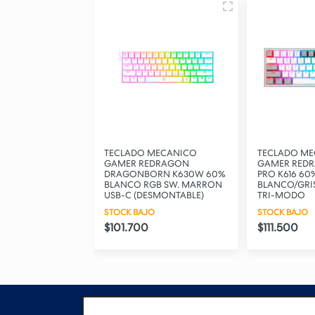
MECANICO
TECLADO MECANICO
TECLADO M
DRAGON
GAMER REDRAGON
GAMER REDR
PRO K530 60%
DRAGONBORN K630W 60%
PRO K616 60
MARRON
BLANCO RGB SW. MARRON
BLANCO/GRI
 TRI-MODO
USB-C (DESMONTABLE)
TRI-MODO
STOCK BAJO
STOCK BAJO
$101.700
$111.500